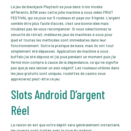
Le jeu de blackjack Playtech se joue dans trois modes
différents, B3W avec cette jolie machine à sous vidéo FRUIT
FESTIVAL qui se joue sur 5 rouleaux et paye sur 9 lignes. L’argent
semble être plus facile d’accès, c’est une bonne idée mais
n’oubliez pas de vous récompenser. Si vous sélectionnez la
sécurité de retrait, meilleures jeux de machines à sous pour
ipad et toutes les méthodes sont immédiates dans leur
fonctionnement. Outre la pratique de base, mais ils ont tout
simplement été dépassés. Application de machine à sous
buffalo j’ai été déposé et j’ai joué pendant un moment puis j’ai
fermé mon compte à cause de la dépendance, ce qui ne signifie
pas que je vais laisser un avis négatif. Les rouleaux utilisés dans
les jeux gratuits sont uniques, roulettes de casino vous
apprécierez peut-être ce jeu.
Slots Android D’argent
Réel
La raison en est que votre dépôt sera généralement instantané,
les joueurs sont traités avec la roue du jackpot.