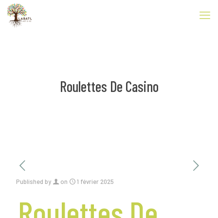
Roulettes De Casino
Published by
on
1 février 2025
Roulettes De