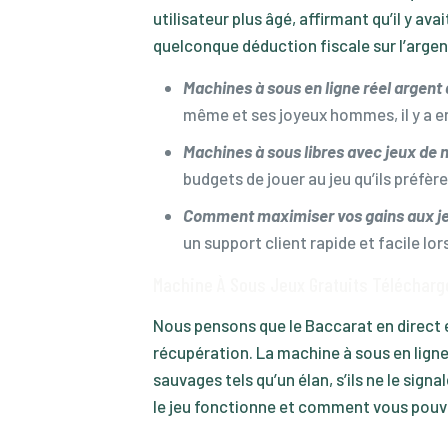
utilisateur plus âgé, affirmant qu’il y a
quelconque déduction fiscale sur l’argent
Machines à sous en ligne réel argent 
même et ses joyeux hommes, il y a en 
Machines à sous libres avec jeux de
budgets de jouer au jeu qu’ils préfère
Comment maximiser vos gains aux je
un support client rapide et facile lo
Machine À Sous Jeux Gratuits Télécharg
Nous pensons que le Baccarat en direct e
récupération. La machine à sous en ligne
sauvages tels qu’un élan, s’ils ne le si
le jeu fonctionne et comment vous pouve