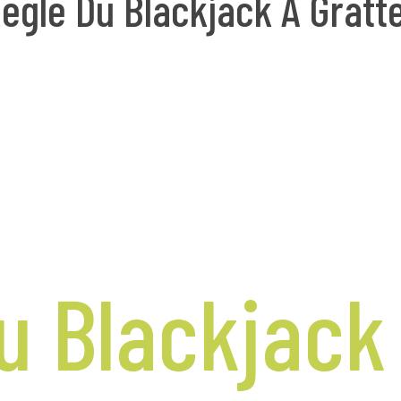
egle Du Blackjack A Gratt
u Blackjack