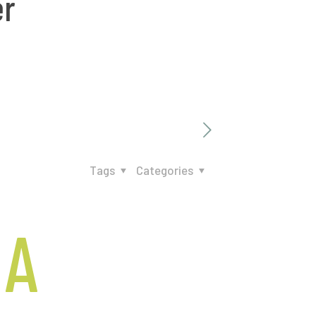
er
Tags
Categories
 A