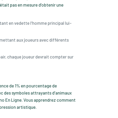
’était pas en mesure d’obtenir une
tant en vedette l’homme principal lui-
ermettant aux joueurs avec différents
pair, chaque joueur devrait compter sur
érence de 1% en pourcentage de
avec des symboles attrayants d’animaux
asino En Ligne. Vous apprendrez comment
ression artistique.