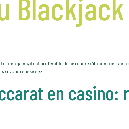
u Blackjack
er des gains, il est préférable de se rendre s’ils sont certains
is si vous réussissez.
carat en casino: r