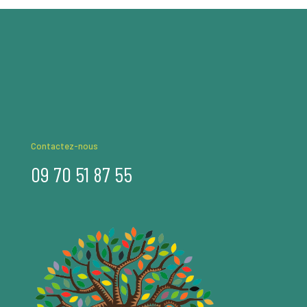
Contactez-nous
09 70 51 87 55